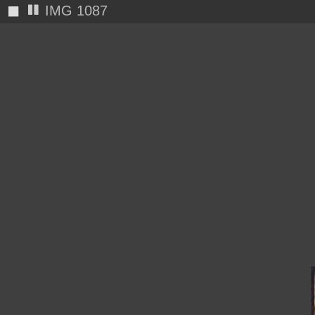
◼
IMG 1090