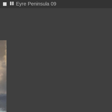
◼
IMG 0025